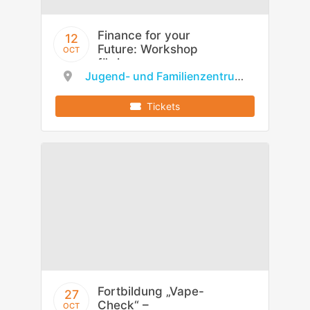
Finance for your
12
Future: Workshop
OCT
für junge
Jugend- und Familienzentrum Erlenbach
Erwachsene (15-20
Jahre)
Tickets
Fortbildung „Vape-
27
Check“ –
OCT